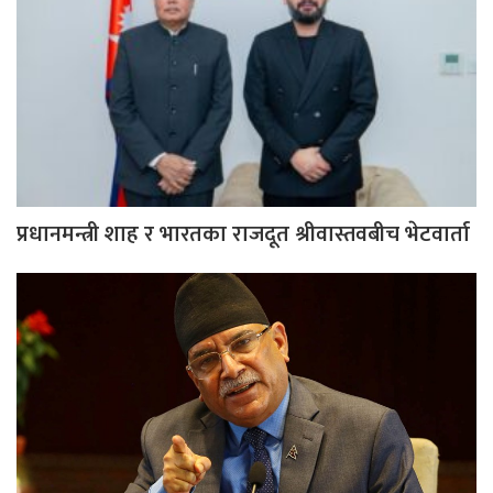
प्रधानमन्त्री शाह र भारतका राजदूत श्रीवास्तवबीच भेटवार्ता