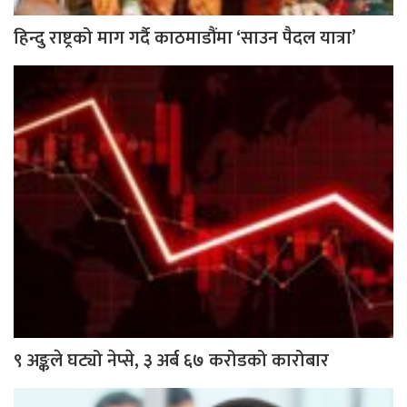
हिन्दु राष्ट्रको माग गर्दै काठमाडौंमा ‘साउन पैदल यात्रा’
९ अङ्कले घट्यो नेप्से, ३ अर्ब ६७ करोडको कारोबार