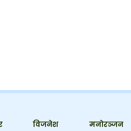
र
विजनेश
मनोरञ्जन