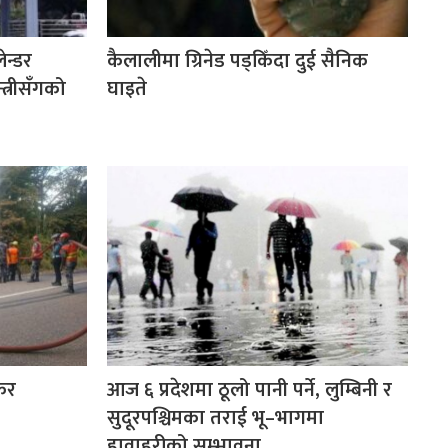
ेन्डर
कैलालीमा ग्रिनेड पड्किँदा दुई सैनिक
त्रीसँगको
घाइते
ंकर
आज ६ प्रदेशमा ठूलो पानी पर्ने, लुम्बिनी र
सुदूरपश्चिमका तराई भू–भागमा
हावाहुरीको सम्भावना