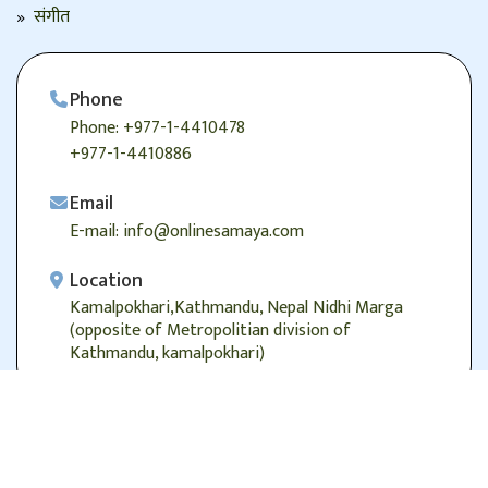
संगीत
Phone
Phone: +977-1-4410478
+977-1-4410886
Email
E-mail: info@onlinesamaya.com
Location
Kamalpokhari,Kathmandu, Nepal Nidhi Marga
(opposite of Metropolitian division of
Kathmandu, kamalpokhari)
© 2026
Onlinesamaya.com
, Alright Reserved.
Designed/Developed by:
Genesis Web Technology