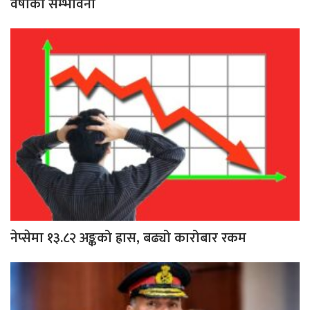
वर्षाको सम्भावना
नेप्सेमा १३.८२ अङ्कको ह्रास, बढ्यो कारोबार रकम