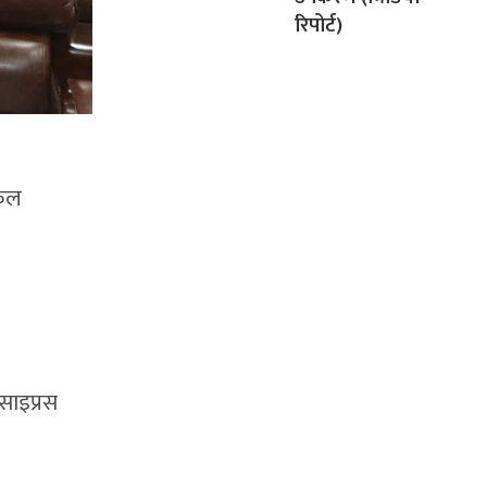
रिपोर्ट)
लफल
 साइप्रस