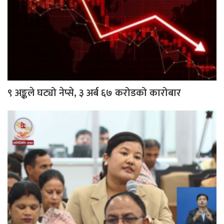
९ अङ्कले घट्यो नेप्से, ३ अर्ब ६७ करोडको कारोबार