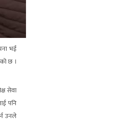
ापना भई
रेको छ ।
क्ष सेवा
नलाई पनि
र्न उनले