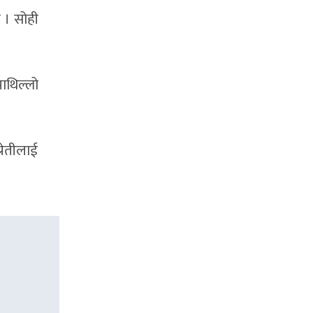
 । सोही
थिल्लो
रेतीलाई