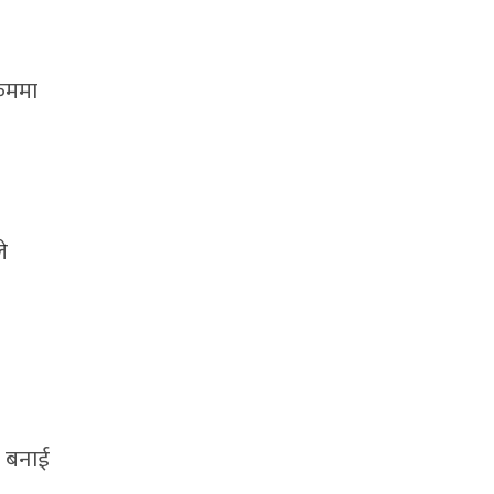
िकममा
े
भ बनाई