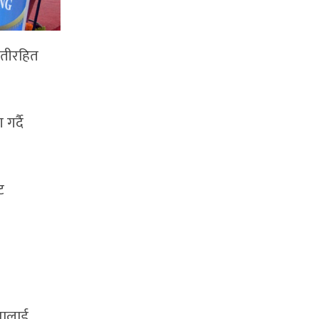
नौतीरहित
गर्दै
ट
जनालाई