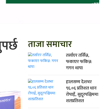
पर्छ
ताजा समाचार
तर्साएर तर्सिन्न,
फकाएर फकिन्न:
गगन थापा
हालसम्म देशभर
९६.०६ प्रतिशत धान
रोपाइँ, सुदूरपश्चिममा
शतप्रतिशत