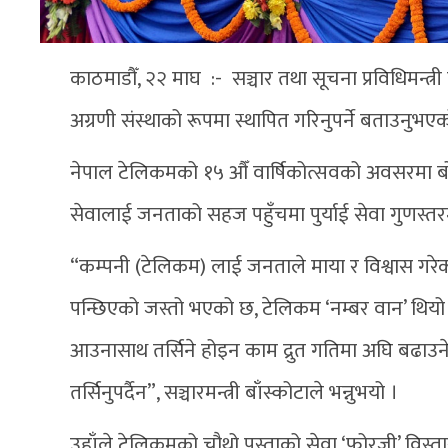
काठमाडौँ, २२ माघ :- सञ्चार तथा सूचना प्रविधिमन्त्री
अग्रणी संस्थाको रूपमा स्थापित गरिनुपर्ने बताउनुभए
नेपाल टेलिकमको १५ औँ वार्षिकोत्सवको अवसरमा बोल्दै 
सेवालाई जनताको सहज पहुँचमा पुर्याई सेवा गुणस्तरमा
“कम्पनी (टेलिकम) लाई जनताले माया र विश्वास गरेका
पन्छिएको जस्तो भएको छ, टेलिकम ‘नम्बर वान’ थियो छ,
आउनासाथ तर्सिने होइन काम द्रुत गतिमा अघि बढाउने
तर्सिनुपर्दैन”, सञ्चारमन्त्री बाँस्कोटाले भन्नुभयो ।
उहाँले टेलिकमको चौथो पुस्ताको सेवा ‘फोरजी’ विस्त