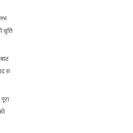
सुलभ
वृत्ति
 बाट
गद रु
 पूरा
एको