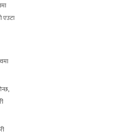
ामा
को एउटा
्वमा
न्छ,
री
री