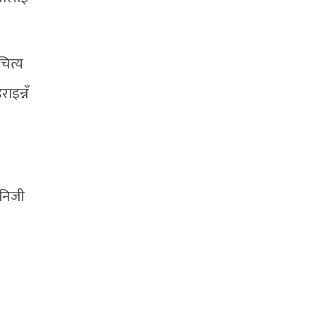
चित्य
ाइन्नँ
 निजी