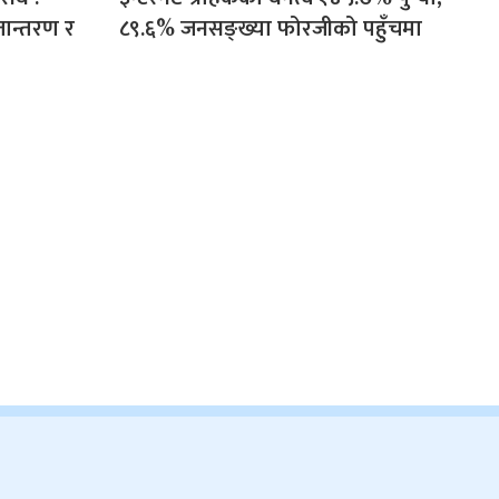
तान्तरण र
८९.६% जनसङ्ख्या फोरजीको पहुँचमा