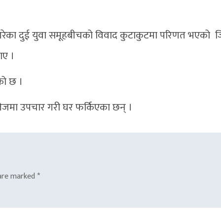
न गरेका दुई युवा समूहबीचको विवाद कुटाकुटमा परिणत भएको ज
ाए ।
को छ ।
ेजमा उपचार गरी घर फर्किएका छन् ।
 are marked
*