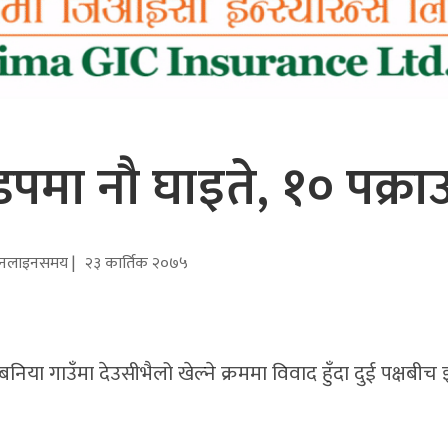
पमा नौ घाइते, १० पक्रा
नलाइनसमय |
२३ कार्तिक २०७५
निया गाउँमा देउसीभैलो खेल्ने क्रममा विवाद हुँदा दुई पक्षबी