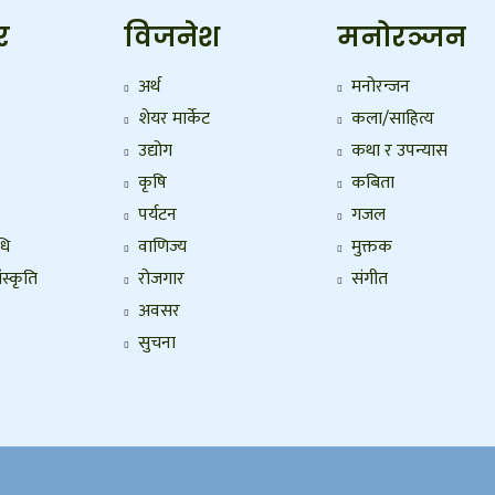
र
विजनेश
मनोरञ्जन
अर्थ
मनोरन्जन
शेयर मार्केट
कला/साहित्य
उद्योग
कथा र उपन्यास
कृषि
कबिता
पर्यटन
गजल
धि
वाणिज्य
मुक्तक
ंस्कृति
रोजगार
संगीत
अवसर
सुचना