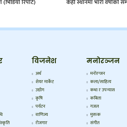
(भिडियो रिपोर्ट)
केही स्थानमा भारी वर्षाको सम
र
विजनेश
मनोरञ्जन
अर्थ
मनोरन्जन
शेयर मार्केट
कला/साहित्य
उद्योग
कथा र उपन्यास
कृषि
कबिता
पर्यटन
गजल
धि
वाणिज्य
मुक्तक
ंस्कृति
रोजगार
संगीत