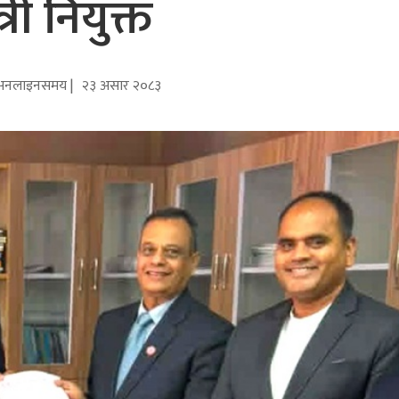
्री नियुक्त
अनलाइनसमय |
२३ असार २०८३