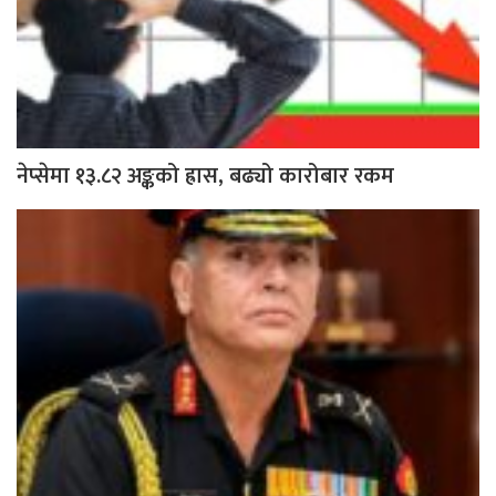
नेप्सेमा १३.८२ अङ्कको ह्रास, बढ्यो कारोबार रकम