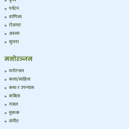
कृषि
पर्यटन
वाणिज्य
रोजगार
अवसर
सुचना
मनोरञ्जन
मनोरन्जन
कला/साहित्य
कथा र उपन्यास
कबिता
गजल
मुक्तक
संगीत