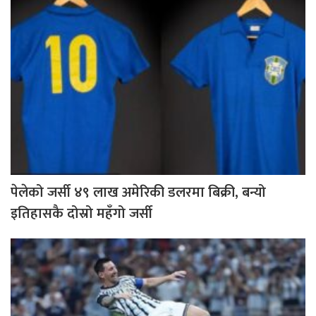
पेलेको जर्सी ४९ लाख अमेरिकी डलरमा बिक्री, बन्यो
इतिहासकै दोस्रो महँगो जर्सी