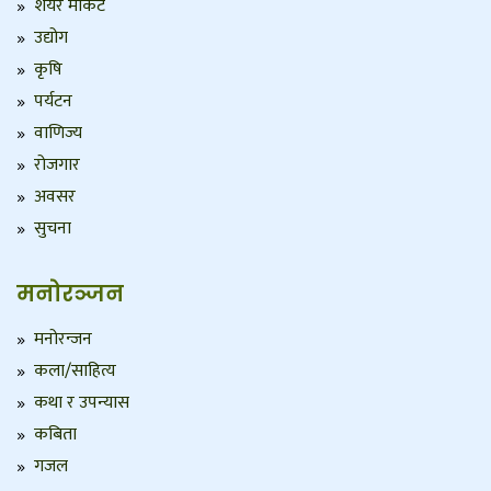
शेयर मार्केट
उद्योग
कृषि
पर्यटन
वाणिज्य
रोजगार
अवसर
सुचना
मनोरञ्जन
मनोरन्जन
कला/साहित्य
कथा र उपन्यास
कबिता
गजल