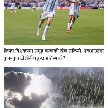
फिफा विश्वकपमा समूह चरणको खेल सकियो, नकआउटमा
कुन–कुन टोलीबीच हुन्छ प्रतिस्पर्धा ?