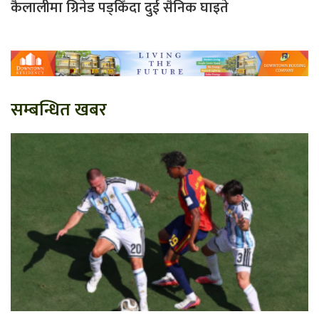
कैलालीमा ग्रिनेड पड्किँदा दुई सैनिक घाइते
सम्बन्धित खबर