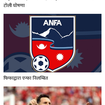
टोली घोषणा
फिफाद्वारा एन्फा निलम्बित