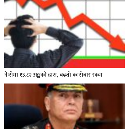
नेप्सेमा १३.८२ अङ्कको ह्रास, बढ्यो कारोबार रकम