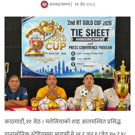
अनलाइनसमय |
११ जेठ २०८३
काठमाडौं, ११ जेठ । मलेसियाको शाह आलमस्थित प्रसिद्ध
पानासोनिक स्टेडियममा आगामी मे ३१ र जुन १ (जेठ १७ र १८