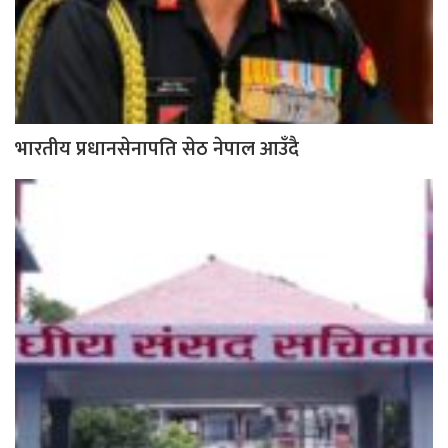
भारतीय प्रधानसेनापति सेठ नेपाल आउँदै