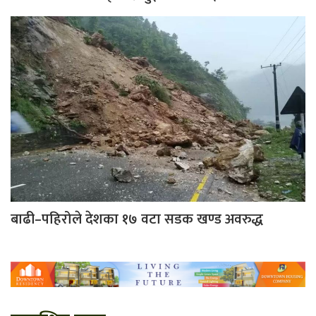
बाढी–पहिरोले देशका १७ वटा सडक खण्ड अवरुद्ध