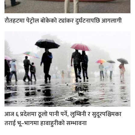
रौतहटमा पेट्रोल बोकेको ट्यांकर दुर्घटनापछि आगलागी
आज ६ प्रदेशमा ठूलो पानी पर्ने, लुम्बिनी र सुदूरपश्चिमका
तराई भू–भागमा हावाहुरीको सम्भावना