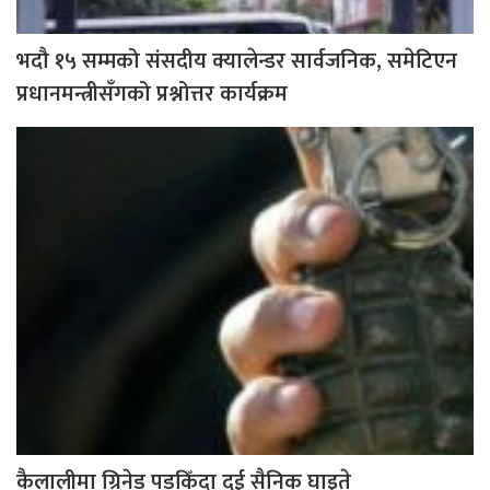
भदौ १५ सम्मको संसदीय क्यालेन्डर सार्वजनिक, समेटिएन
प्रधानमन्त्रीसँगको प्रश्नोत्तर कार्यक्रम
कैलालीमा ग्रिनेड पड्किँदा दुई सैनिक घाइते