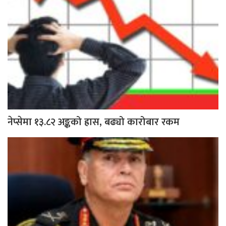
नेप्सेमा १३.८२ अङ्कको ह्रास, बढ्यो कारोबार रकम