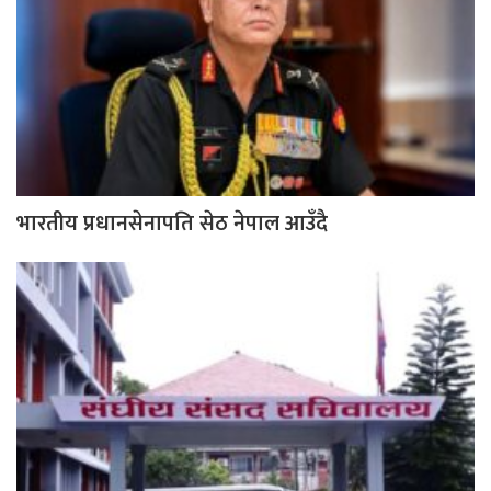
भारतीय प्रधानसेनापति सेठ नेपाल आउँदै