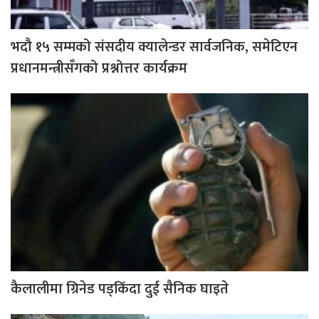
भदौ १५ सम्मको संसदीय क्यालेन्डर सार्वजनिक, समेटिएन
प्रधानमन्त्रीसँगको प्रश्नोत्तर कार्यक्रम
कैलालीमा ग्रिनेड पड्किँदा दुई सैनिक घाइते