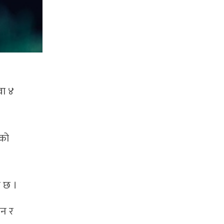
वा ४
ीको
क छ ।
ान र