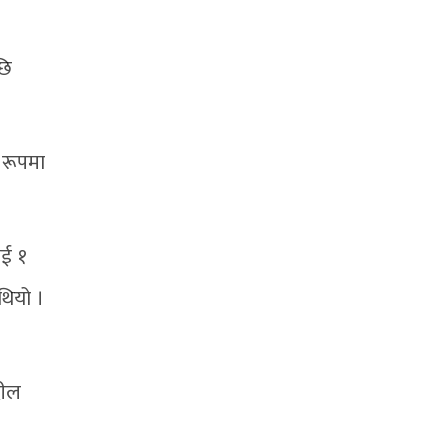
छि
 रूपमा
ाई १
थियो ।
दील