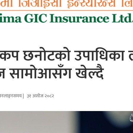
वकप छनोटको उपाधिका 
 सामोआसँग खेल्दै
अनलाइनसमय |
३१ असोज २०८२