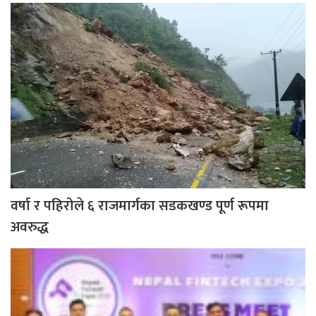
वर्षा र पहिरोले ६ राजमार्गका सडकखण्ड पूर्ण रूपमा
अवरुद्ध