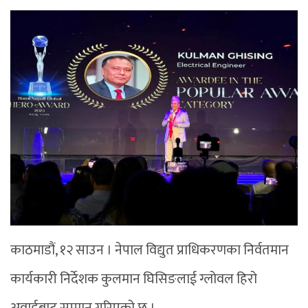
काठमाडौं, १२ साउन । नेपाल विद्युत प्राधिकरणका निर्वतमान
कार्यकारी निर्देशक कुलमान घिसिङलाई ग्लोवल हिरो