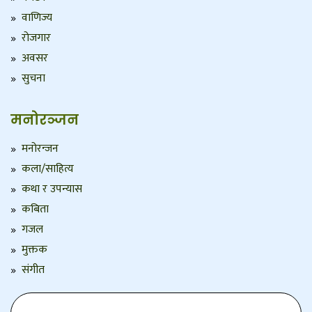
वाणिज्य
रोजगार
अवसर
सुचना
मनोरञ्जन
मनोरन्जन
कला/साहित्य
कथा र उपन्यास
कबिता
गजल
मुक्तक
संगीत