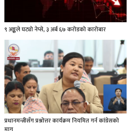
९ अङ्कले घट्यो नेप्से, ३ अर्ब ६७ करोडको कारोबार
प्रधानमन्त्रीसँग प्रश्नोत्तर कार्यक्रम नियमित गर्न कांग्रेसको
माग