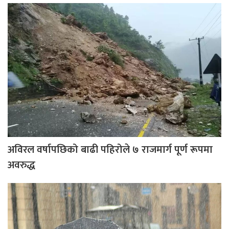
अविरल वर्षापछिको बाढी पहिरोले ७ राजमार्ग पूर्ण रूपमा
अवरुद्ध