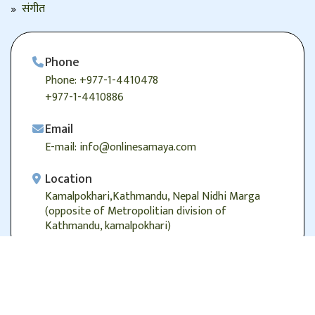
संगीत
Phone
Phone: +977-1-4410478
+977-1-4410886
Email
E-mail: info@onlinesamaya.com
Location
Kamalpokhari,Kathmandu, Nepal Nidhi Marga
(opposite of Metropolitian division of
Kathmandu, kamalpokhari)
© 2026
Onlinesamaya.com
, Alright Reserved.
Designed/Developed by:
Genesis Web Technology