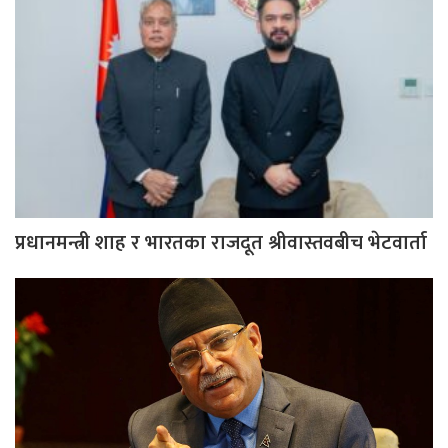
प्रधानमन्त्री शाह र भारतका राजदूत श्रीवास्तवबीच भेटवार्ता