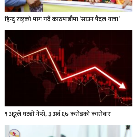
हिन्दु राष्ट्रको माग गर्दै काठमाडौंमा ‘साउन पैदल यात्रा’
९ अङ्कले घट्यो नेप्से, ३ अर्ब ६७ करोडको कारोबार