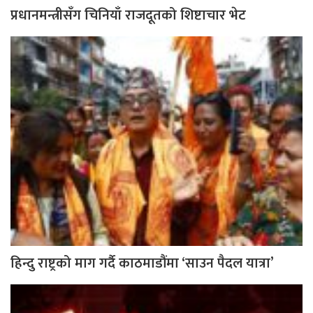
प्रधानमन्त्रीसँग चिनियाँ राजदूतको शिष्टाचार भेट
हिन्दु राष्ट्रको माग गर्दै काठमाडौंमा ‘साउन पैदल यात्रा’