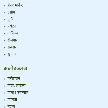
शेयर मार्केट
उद्योग
कृषि
पर्यटन
वाणिज्य
रोजगार
अवसर
सुचना
मनोरञ्जन
मनोरन्जन
कला/साहित्य
कथा र उपन्यास
कबिता
गजल