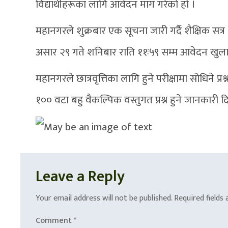
विद्यार्थीहरूका लागि आवेदन माग गरेको हो ।
महानगरले शुक्रबार एक सूचना जारी गर्दै शैक्षिक सत
असार २९ गते शनिबार राति ११ः५९ सम्म आवेदन खुला 
महानगरले छात्रवृत्तिका लागि हुने परीक्षामा सोधिने प्
१०० वटा बहु वैकल्पिक वस्तुगत प्रश्न हुने जानकारी
Leave a Reply
Your email address will not be published.
Required fields
Comment
*