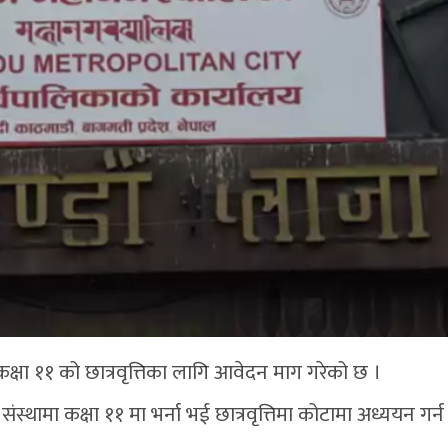
्षा ११ को छात्रवृत्तिका लागि आवेदन माग गरेको छ ।
ामा कक्षा ११ मा भर्ना भई छात्रवृत्तिमा कोटामा अध्ययन गर्न