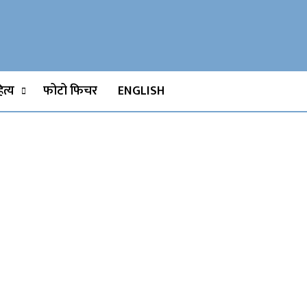
Watch, Movies
त्य
फोटो फिचर
ENGLISH