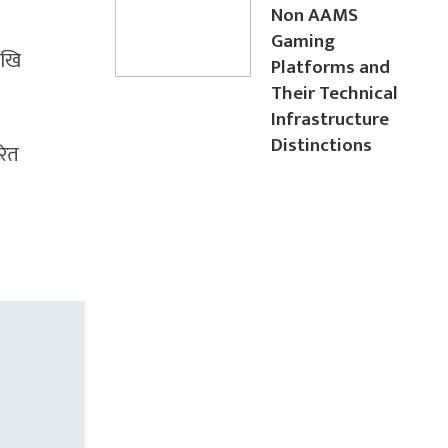
Non AAMS
Gaming
ेखि
Platforms and
Their Technical
Infrastructure
Distinctions
रित