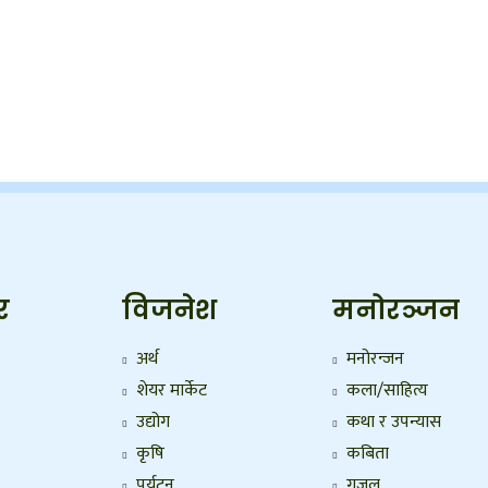
र
विजनेश
मनोरञ्जन
अर्थ
मनोरन्जन
शेयर मार्केट
कला/साहित्य
उद्योग
कथा र उपन्यास
कृषि
कबिता
पर्यटन
गजल