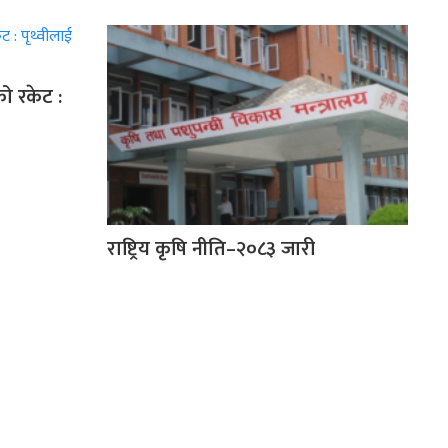
को रकेट :
राष्ट्रिय कृषि नीति–२०८३ जारी