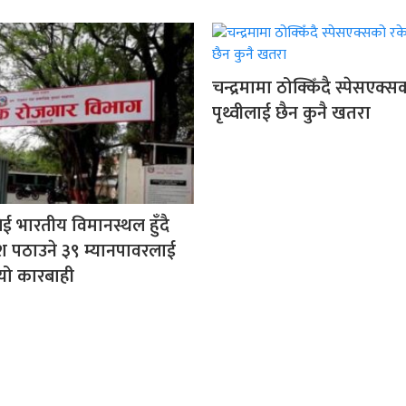
चन्द्रमामा ठोक्किँदै स्पेसएक्स
पृथ्वीलाई छैन कुनै खतरा
ई भारतीय विमानस्थल हुँदै
ेश पठाउने ३९ म्यानपावरलाई
‍यो कारबाही