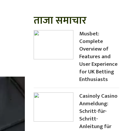
ताजा समाचार
Musbet:
Complete
Overview of
Features and
User Experience
for UK Betting
Enthusiasts
Casinoly Casino
Anmeldung:
Schritt-für-
Schritt-
Anleitung für