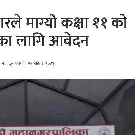
रले माग्यो कक्षा ११ को
्तिका लागि आवेदन
अनलाइनसमय |
१४ असार २०८१