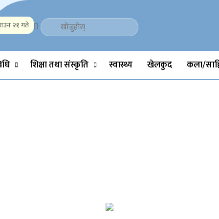
ाउन २१ गते
Politics, Science, Technology, Social, Media, Sports, Youth, Model 
विधि
शिक्षा तथा संस्कृति
स्वास्थ्य
खेलकुद
कला/साहि