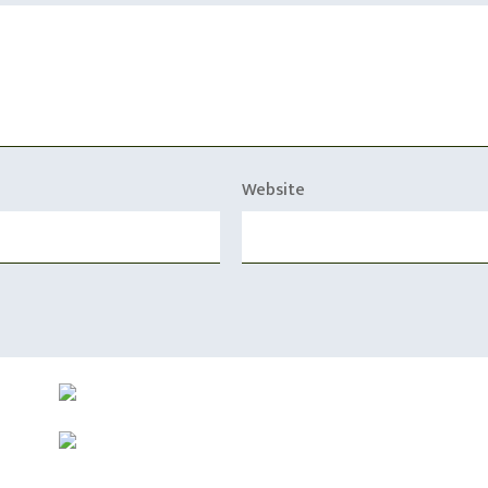
Website