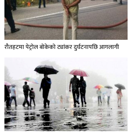
रौतहटमा पेट्रोल बोकेको ट्यांकर दुर्घटनापछि आगलागी