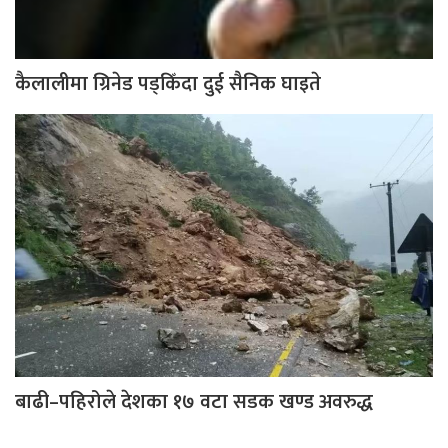
कैलालीमा ग्रिनेड पड्किँदा दुई सैनिक घाइते
बाढी–पहिरोले देशका १७ वटा सडक खण्ड अवरुद्ध