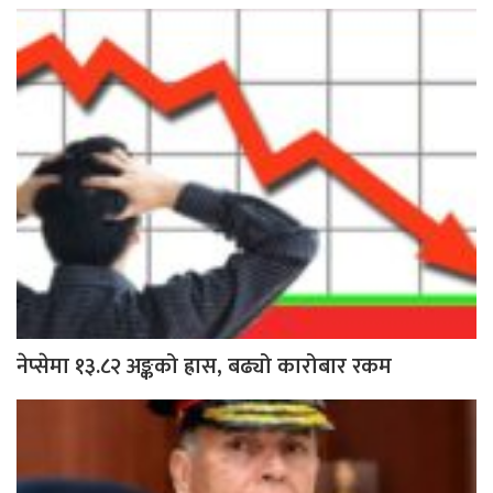
नेप्सेमा १३.८२ अङ्कको ह्रास, बढ्यो कारोबार रकम