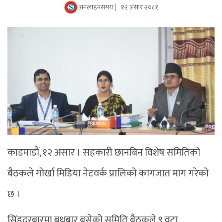
अनलाइनसमय |
१२ असार २०८१
काडमाडौं, १२ असार । सहकारी छानबिन विशेष समितिको
बैठकले गोर्खा मिडिया नेटवर्क प्रालिको कागजात माग गरेको
छ ।
सिंहदरबारमा बुधबार बसेको समिति बैठकले ९ वटा