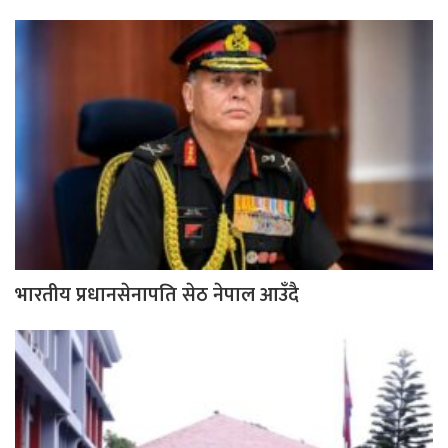
भारतीय प्रधानसेनापति सेठ नेपाल आउँदै