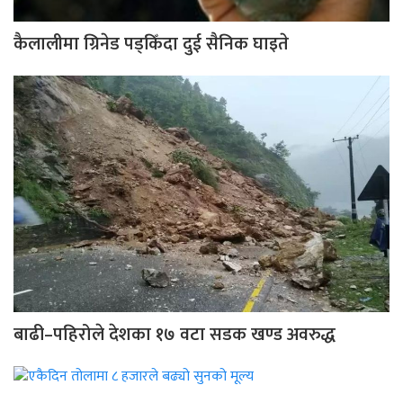
कैलालीमा ग्रिनेड पड्किँदा दुई सैनिक घाइते
बाढी–पहिरोले देशका १७ वटा सडक खण्ड अवरुद्ध