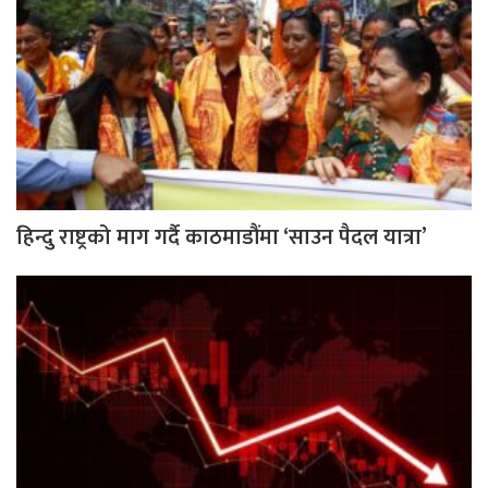
हिन्दु राष्ट्रको माग गर्दै काठमाडौंमा ‘साउन पैदल यात्रा’