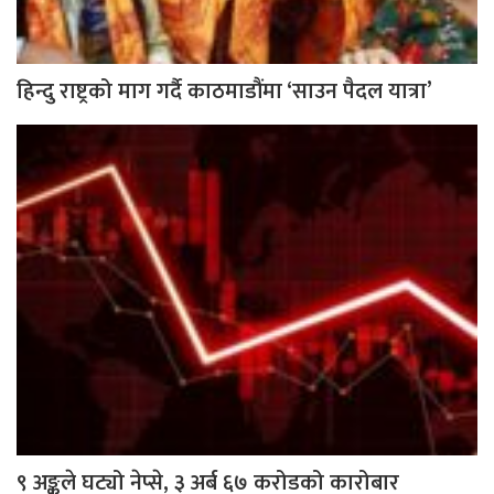
हिन्दु राष्ट्रको माग गर्दै काठमाडौंमा ‘साउन पैदल यात्रा’
९ अङ्कले घट्यो नेप्से, ३ अर्ब ६७ करोडको कारोबार