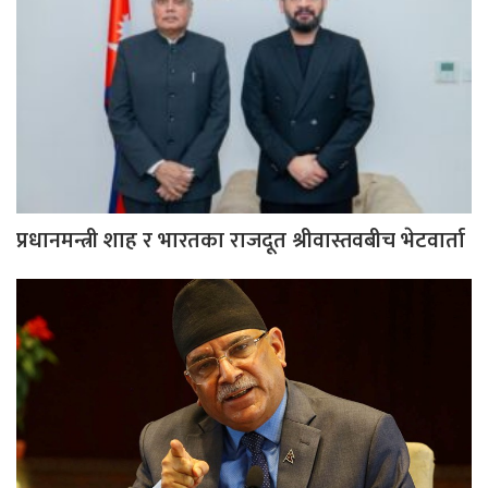
प्रधानमन्त्री शाह र भारतका राजदूत श्रीवास्तवबीच भेटवार्ता