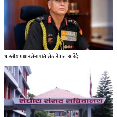
भारतीय प्रधानसेनापति सेठ नेपाल आउँदै