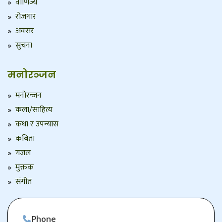
वाणिज्य
रोजगार
अवसर
सुचना
मनोरञ्जन
मनोरन्जन
कला/साहित्य
कथा र उपन्यास
कबिता
गजल
मुक्तक
संगीत
Phone