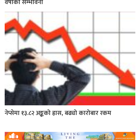
वर्षाको सम्भावना
नेप्सेमा १३.८२ अङ्कको ह्रास, बढ्यो कारोबार रकम