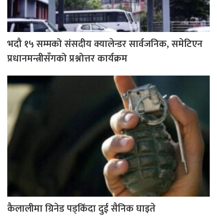
भदौ १५ सम्मको संसदीय क्यालेन्डर सार्वजनिक, समेटिएन
प्रधानमन्त्रीसँगको प्रश्नोत्तर कार्यक्रम
कैलालीमा ग्रिनेड पड्किँदा दुई सैनिक घाइते