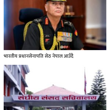
भारतीय प्रधानसेनापति सेठ नेपाल आउँदै