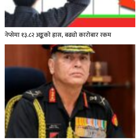
नेप्सेमा १३.८२ अङ्कको ह्रास, बढ्यो कारोबार रकम