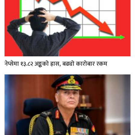
नेप्सेमा १३.८२ अङ्कको ह्रास, बढ्यो कारोबार रकम