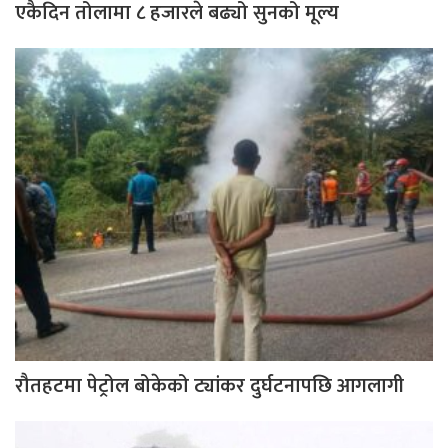
एकैदिन तोलामा ८ हजारले बढ्यो सुनको मूल्य
रौतहटमा पेट्रोल बोकेको ट्यांकर दुर्घटनापछि आगलागी