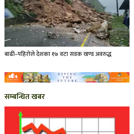
बाढी–पहिरोले देशका १७ वटा सडक खण्ड अवरुद्ध
सम्बन्धित खबर