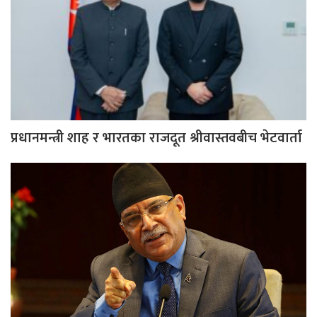
प्रधानमन्त्री शाह र भारतका राजदूत श्रीवास्तवबीच भेटवार्ता