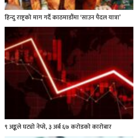
हिन्दु राष्ट्रको माग गर्दै काठमाडौंमा ‘साउन पैदल यात्रा’
९ अङ्कले घट्यो नेप्से, ३ अर्ब ६७ करोडको कारोबार