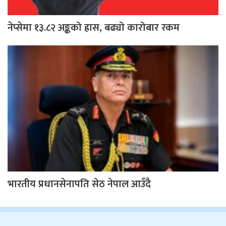
नेप्सेमा १३.८२ अङ्कको ह्रास, बढ्यो कारोबार रकम
भारतीय प्रधानसेनापति सेठ नेपाल आउँदै