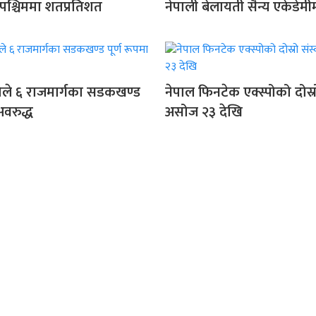
ूरपश्चिममा शतप्रतिशत
नेपाली बेलायती सैन्य एकेडेमी
िरोले ६ राजमार्गका सडकखण्ड
नेपाल फिनटेक एक्स्पोको दोस्
अवरुद्ध
असोज २३ देखि