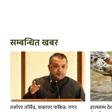
सम्बन्धित खबर
तर्साएर तर्सिन्न, फकाएर फकिन्न: गगन
हालसम्म दे