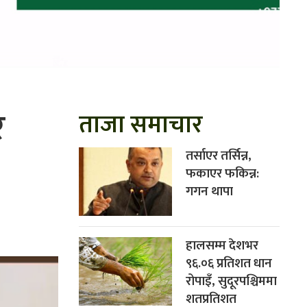
र
ताजा समाचार
तर्साएर तर्सिन्न,
फकाएर फकिन्न:
गगन थापा
हालसम्म देशभर
९६.०६ प्रतिशत धान
रोपाइँ, सुदूरपश्चिममा
शतप्रतिशत