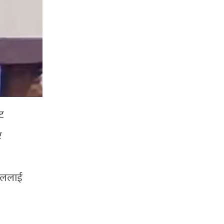
ेट
र
ूगोललाई