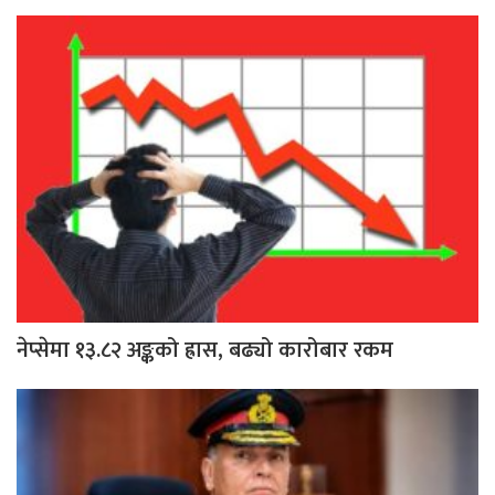
नेप्सेमा १३.८२ अङ्कको ह्रास, बढ्यो कारोबार रकम