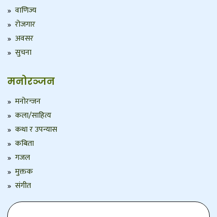
वाणिज्य
रोजगार
अवसर
सुचना
मनोरञ्जन
मनोरन्जन
कला/साहित्य
कथा र उपन्यास
कबिता
गजल
मुक्तक
संगीत