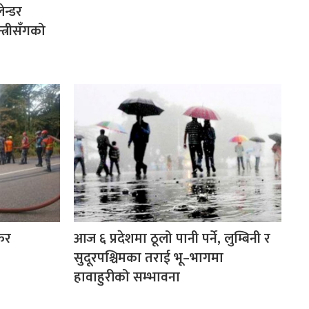
ेन्डर
त्रीसँगको
ंकर
आज ६ प्रदेशमा ठूलो पानी पर्ने, लुम्बिनी र
सुदूरपश्चिमका तराई भू–भागमा
हावाहुरीको सम्भावना