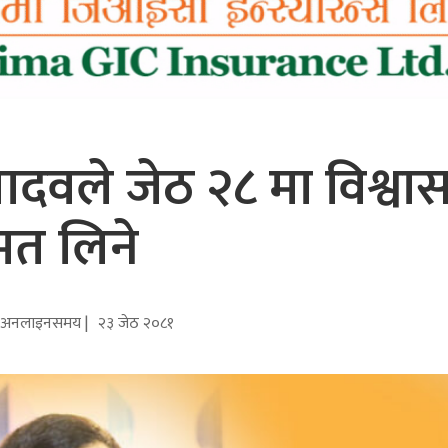
 यादवले जेठ २८ मा विश्व
मत लिने
अनलाइनसमय |
२३ जेठ २०८१