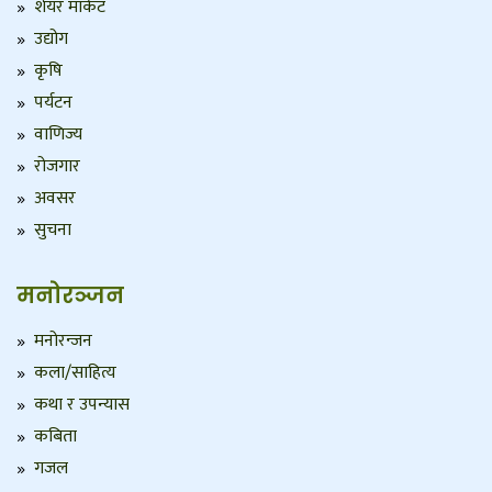
शेयर मार्केट
उद्योग
कृषि
पर्यटन
वाणिज्य
रोजगार
अवसर
सुचना
मनोरञ्जन
मनोरन्जन
कला/साहित्य
कथा र उपन्यास
कबिता
गजल