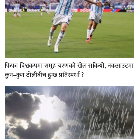
फिफा विश्वकपमा समूह चरणको खेल सकियो, नकआउटमा
कुन–कुन टोलीबीच हुन्छ प्रतिस्पर्धा ?