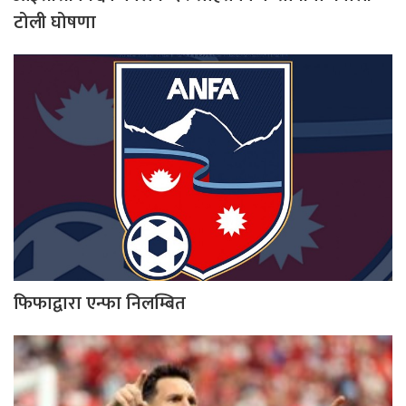
टोली घोषणा
फिफाद्वारा एन्फा निलम्बित