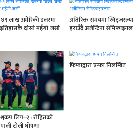
सी ४९ लाख अमेरिकी डलरमा
अतिरिक्त समयमा स्विट्जरल्य
ो इतिहासकै दोस्रो महँगो जर्सी
हराउँदै अर्जेन्टिना सेमिफाइन
फिफाद्वारा एन्फा निलम्बित
श्वकप लिग–२ : रोहितको
नेपाली टोली घोषणा