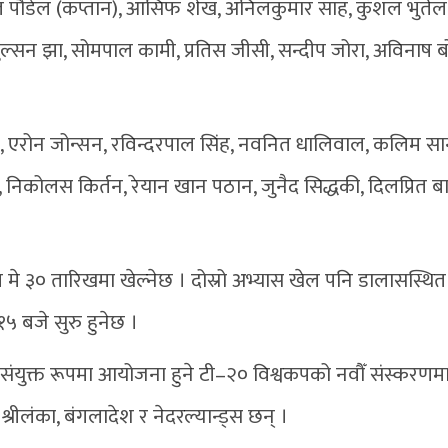
त पौडेल (कप्तान), आसिफ शेख, अनिलकुमार साह, कुशल भुर्ते
गुल्सन झा, सोमपाल कामी, प्रतिस जीसी, सन्दीप जोरा, अविनाष ब
, एरोन जोन्सन, रविन्दरपाल सिंह, नवनित धालिवाल, कलिम सा
ह, निकोलस किर्तन, रेयान खान पठान, जुनैद सिद्धकी, दिलप्रित ब
 मे ३० तारिखमा खेल्नेछ । दोस्रो अभ्यास खेल पनि डालासस्थित ग्
ः१५ बजे सुरु हुनेछ ।
ा संयुक्त रूपमा आयोजना हुने टी–२० विश्वकपको नवौँ संस्करणम
श्रीलंका, बंगलादेश र नेदरल्यान्ड्स छन् ।