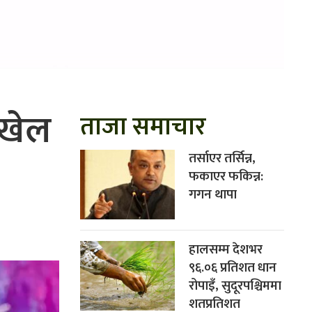
 खेल
ताजा समाचार
तर्साएर तर्सिन्न,
फकाएर फकिन्न:
गगन थापा
हालसम्म देशभर
९६.०६ प्रतिशत धान
रोपाइँ, सुदूरपश्चिममा
शतप्रतिशत