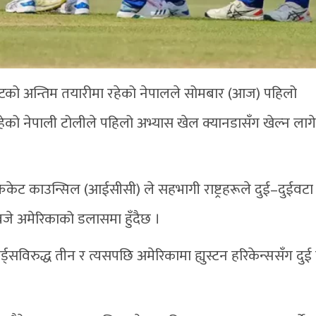
ेटको अन्तिम तयारीमा रहेको नेपालले सोमबार (आज) पहिलो
को नेपाली टोलीले पहिलो अभ्यास खेल क्यानडासँग खेल्न लाग
 क्रिकेट काउन्सिल (आईसीसी) ले सहभागी राष्ट्रहरूले दुई–दुईवट
बजे अमेरिकाको डलासमा हुँदैछ ।
्ड्सविरुद्ध तीन र त्यसपछि अमेरिकामा ह्युस्टन हरिकेन्ससँग दु