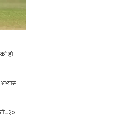
ेको हो
ा अभ्यास
ई टी–२०