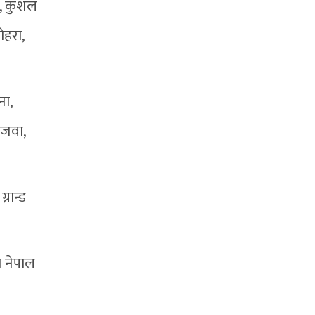
ल, कुशल
ोहरा,
ना,
ाजवा,
रान्ड
ा नेपाल