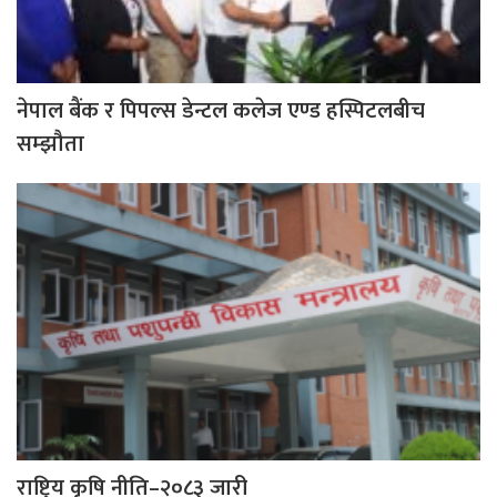
नेपाल बैंक र पिपल्स डेन्टल कलेज एण्ड हस्पिटलबीच
सम्झौता
राष्ट्रिय कृषि नीति–२०८३ जारी