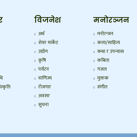
र
विजनेश
मनोरञ्जन
अर्थ
मनोरन्जन
शेयर मार्केट
कला/साहित्य
उद्योग
कथा र उपन्यास
कृषि
कबिता
पर्यटन
गजल
धि
वाणिज्य
मुक्तक
ंस्कृति
रोजगार
संगीत
अवसर
सुचना