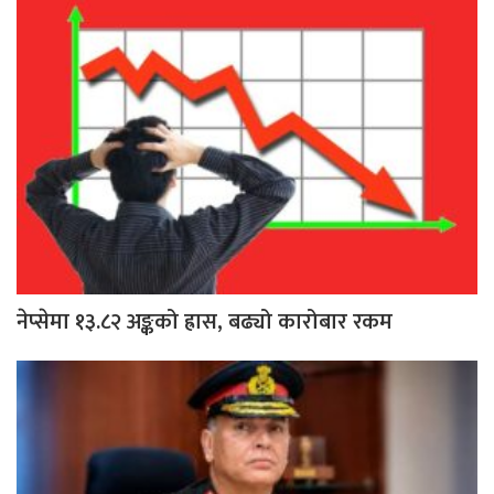
नेप्सेमा १३.८२ अङ्कको ह्रास, बढ्यो कारोबार रकम