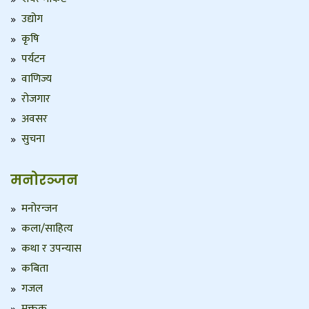
उद्योग
कृषि
पर्यटन
वाणिज्य
रोजगार
अवसर
सुचना
मनोरञ्जन
मनोरन्जन
कला/साहित्य
कथा र उपन्यास
कबिता
गजल
मुक्तक