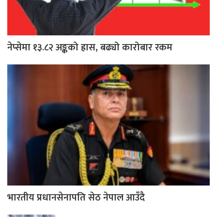
नेप्सेमा १३.८२ अङ्कको ह्रास, बढ्यो कारोबार रकम
भारतीय प्रधानसेनापति सेठ नेपाल आउँदै