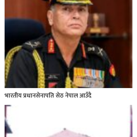
भारतीय प्रधानसेनापति सेठ नेपाल आउँदै