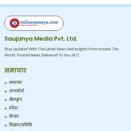
Saujanya Media Pvt. Ltd.
Stay Updated With The Latest News And Insights From Around The
World. Trusted News, Delivered To You 24/7.
समाचार
समाचार
अन्तर्वार्ता
खेलकुद
प्रदेश
विचार
विज्ञान/प्रविधि