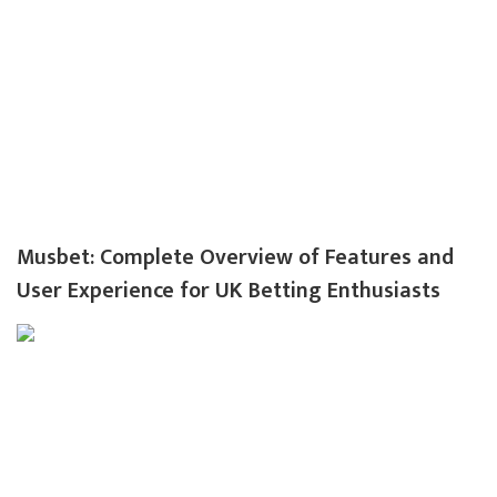
Musbet: Complete Overview of Features and
User Experience for UK Betting Enthusiasts