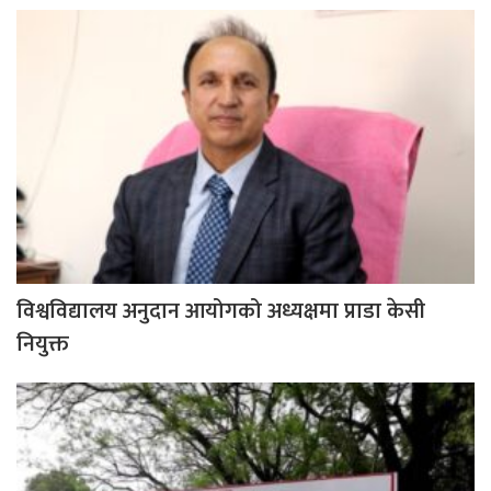
विश्वविद्यालय अनुदान आयोगको अध्यक्षमा प्राडा केसी
नियुक्त