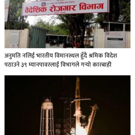
अनुमति नलिई भारतीय विमानस्थल हुँदै श्रमिक विदेश
पठाउने ३९ म्यानपावरलाई विभागले गर्‍यो कारबाही