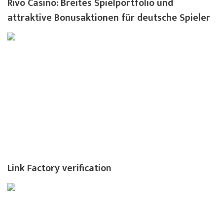
Rivo Casino: Breites Spielportfolio und
attraktive Bonusaktionen für deutsche Spieler
Link Factory verification