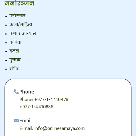
मनोरञ्जन
मनोरन्जन
कला/साहित्य
कथा र उपन्यास
कबिता
गजल
मुक्तक
संगीत
Phone
Phone: +977-1-4410478
+977-1-4410886
Email
E-mail: info@onlinesamaya.com