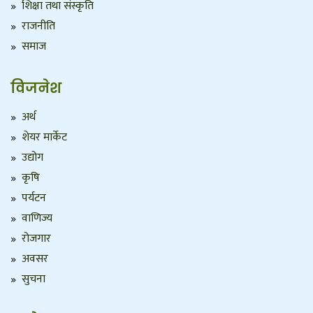
शिक्षा तथा संस्कृति
राजनीति
समाज
विजनेश
अर्थ
शेयर मार्केट
उद्योग
कृषि
पर्यटन
वाणिज्य
रोजगार
अवसर
सुचना