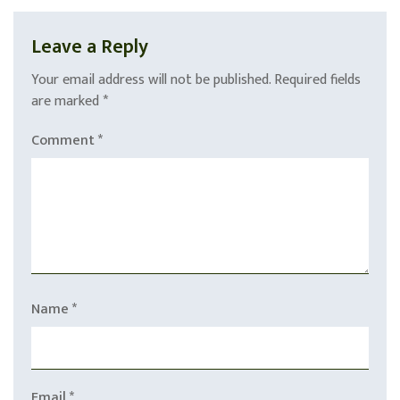
Leave a Reply
Your email address will not be published.
Required fields
are marked
*
Comment
*
Name
*
Email
*