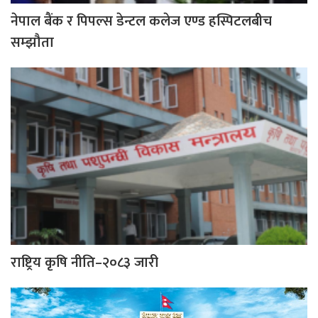
नेपाल बैंक र पिपल्स डेन्टल कलेज एण्ड हस्पिटलबीच
सम्झौता
राष्ट्रिय कृषि नीति–२०८३ जारी