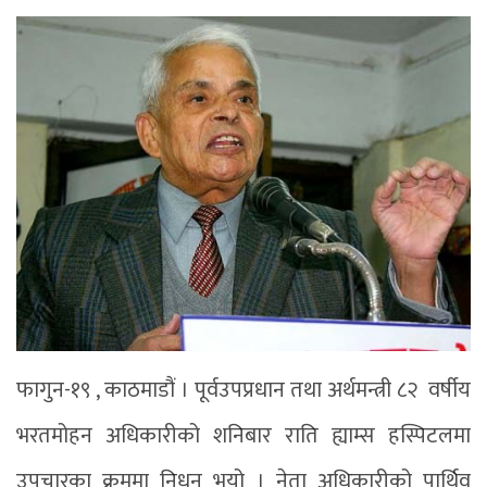
फागुन-१९ , काठमाडौं । पूर्वउपप्रधान तथा अर्थमन्त्री ८२ वर्षीय
भरतमोहन अधिकारीको शनिबार राति ह्याम्स हस्पिटलमा
उपचारका क्रममा निधन भयो । नेता अधिकारीको पार्थिव