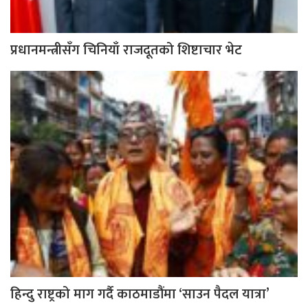
प्रधानमन्त्रीसँग चिनियाँ राजदूतको शिष्टाचार भेट
हिन्दु राष्ट्रको माग गर्दै काठमाडौंमा ‘साउन पैदल यात्रा’