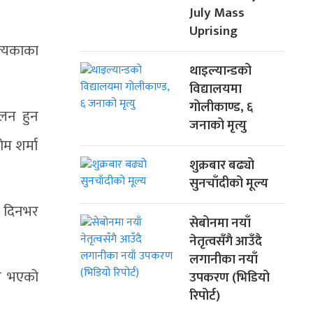
July Mass
Uprising
त्यकाका
थाइल्यान्डको
विद्यालयमा
गोलीकाण्ड, ६
ालन हुन
जनाको मृत्यु
म शर्मा
शुक्रबार बढ्यो
सुनचाँदीको मूल्य
र दिनभर
सेबोनमा नयाँ
नेतृत्वसँगै आउँदै
लगानीका नयाँ
ात भएको
उपकरण (भिडियो
रिपोर्ट)