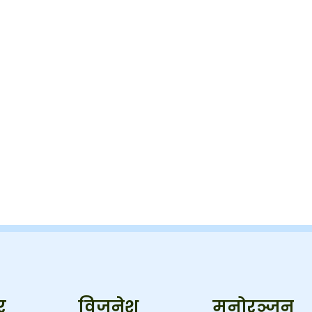
र
विजनेश
मनोरञ्जन