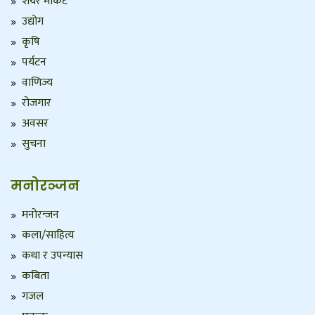
शेयर मार्केट
उद्योग
कृषि
पर्यटन
वाणिज्य
रोजगार
अवसर
सुचना
मनोरञ्जन
मनोरन्जन
कला/साहित्य
कथा र उपन्यास
कबिता
गजल