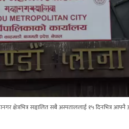
गर क्षेत्रभित्र सञ्चालित सबै अस्पताललाई १५ दिनभित्र आफ्न