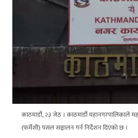
काठमाडौं, २३ जेठ । काठमाडौं महानगरपालिकाले महान
(फर्मेशी) पसल सञ्चालन गर्न निर्देशन दिएको छ ।