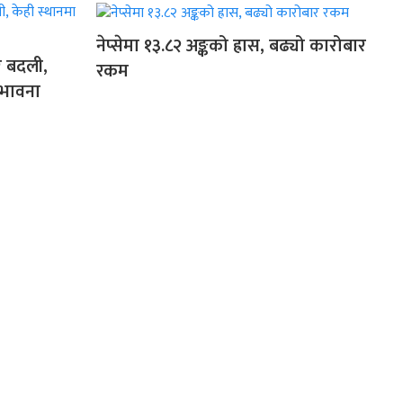
नेप्सेमा १३.८२ अङ्कको ह्रास, बढ्यो कारोबार
र बदली,
रकम
्भावना