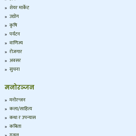
शेयर मार्केट
उद्योग
कृषि
पर्यटन
वाणिज्य
रोजगार
अवसर
सुचना
मनोरञ्जन
मनोरन्जन
कला/साहित्य
कथा र उपन्यास
कबिता
गजल