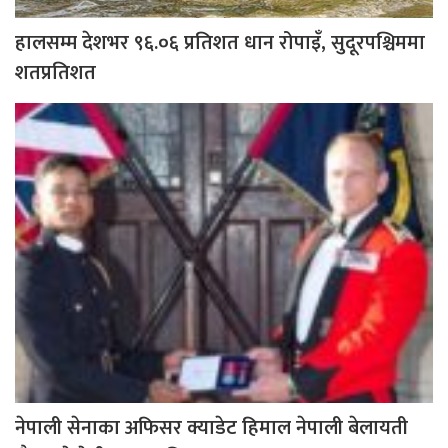
हालसम्म देशभर ९६.०६ प्रतिशत धान रोपाइँ, सुदूरपश्चिममा
शतप्रतिशत
नेपाली सेनाका अफिसर क्याडेट हिमाल नेपाली बेलायती