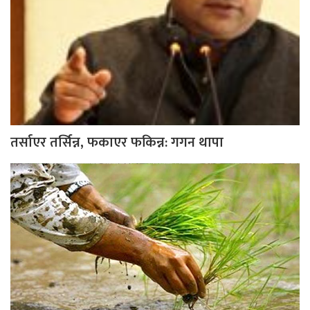
तर्साएर तर्सिन्न, फकाएर फकिन्न: गगन थापा