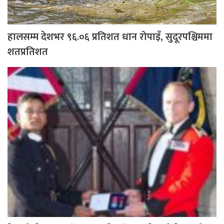
हालसम्म देशभर ९६.०६ प्रतिशत धान रोपाइँ, सुदूरपश्चिममा
शतप्रतिशत