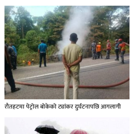
रौतहटमा पेट्रोल बोकेको ट्यांकर दुर्घटनापछि आगलागी