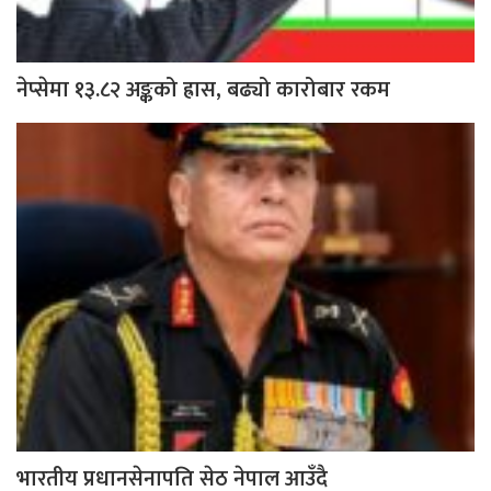
नेप्सेमा १३.८२ अङ्कको ह्रास, बढ्यो कारोबार रकम
भारतीय प्रधानसेनापति सेठ नेपाल आउँदै