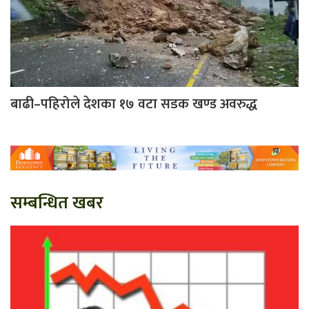
बाढी–पहिरोले देशका १७ वटा सडक खण्ड अवरुद्ध
सम्बन्धित खबर