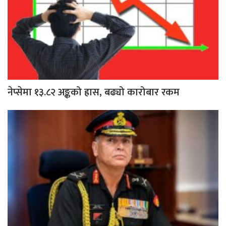
नेप्सेमा १३.८२ अङ्कको ह्रास, बढ्यो कारोबार रकम