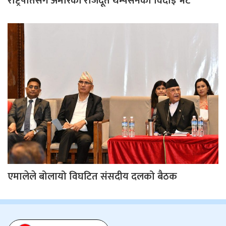
राष्ट्रपतिसँग अमेरिकी राजदूत थम्पसनको विदाइ भेट
एमालेले बोलायो विघटित संसदीय दलको बैठक